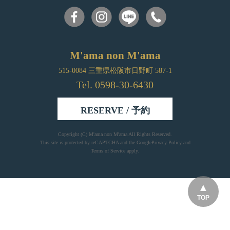
M'ama non M'ama
515-0084 三重県松阪市日野町 587-1
Tel. 0598-30-6430
RESERVE / 予約
Copyright (C)
M'ama non M'ama
All Rights Reserved.
This site is protected by reCAPTCHA and the Google
Privacy Policy
and
Terms of Service
apply.
TOP