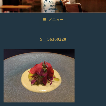
コ
ン
テ
ン
メニュー
ツ
へ
ス
S__56369220
キ
ッ
プ