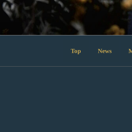
コ
ン
テ
ン
ツ
へ
ス
Top
News
キ
ッ
プ