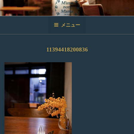
コ
ン
テ
ン
メニュー
ツ
へ
ス
11394418200836
キ
ッ
プ