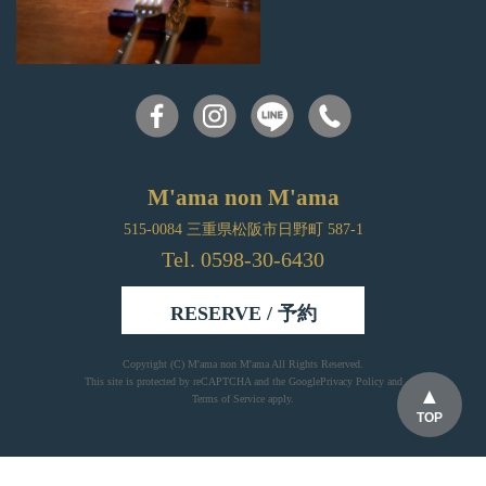
M'ama non M'ama
515-0084 三重県松阪市日野町 587-1
Tel. 0598-30-6430
RESERVE / 予約
Copyright (C)
M'ama non M'ama
All Rights Reserved.
This site is protected by reCAPTCHA and the Google
Privacy Policy
and
Terms of Service
apply.
TOP