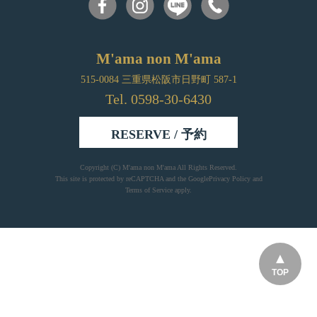
M'ama non M'ama
515-0084 三重県松阪市日野町 587-1
Tel. 0598-30-6430
RESERVE / 予約
Copyright (C)
M'ama non M'ama
All Rights Reserved.
This site is protected by reCAPTCHA and the Google
Privacy Policy
and
Terms of Service
apply.
TOP