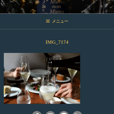
コ
ン
テ
ン
メニュー
ツ
へ
ス
IMG_7174
キ
ッ
プ